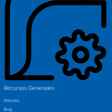
Ca
S
C
Pr
Recursos Generales
Artículos
Blog