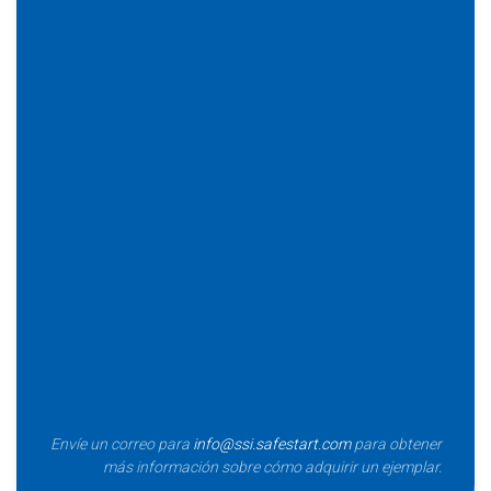
ejemplar.
Informações:
Título:
25 Years of Original Thought –
Innovations in Safety, Human Error and
Performance
Autor:
Larry Wilson
Envíe un correo para
info@ssi.safestart.com
para obtener
más información sobre cómo adquirir un ejemplar.