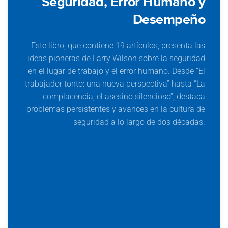
Seguridad, Error Humano y
Desempeño
Este libro, que contiene 19 artículos, presenta las
ideas pioneras de Larry Wilson sobre la seguridad
en el lugar de trabajo y el error humano. Desde “El
trabajador tonto: una nueva perspectiva” hasta “La
25 Años de Pensamiento Original –
complacencia, el asesino silencioso”, destaca
Innovaciones em Seguridad, Error
problemas persistentes y avances en la cultura de
Humano y Desempeño
seguridad a lo largo de dos décadas.
Desde las discusiones sobre los cambios de
paradigmas de hace dos décadas hasta los
temas urgentes de hoy, este libro contiene 19
artículos que ofrecen perspectivas profundas
que siguen siendo tan relevantes hoy como
lo eran cuando se escribieron originalmente.