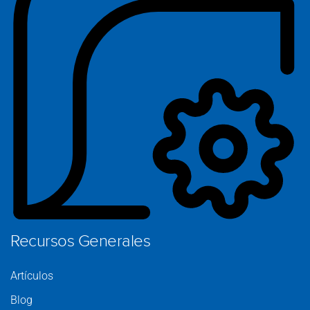
Ca
S
C
Pr
Recursos Generales
Artículos
Blog