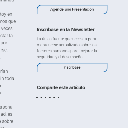
Agende una Presentación
stoy en
imos que
s veces
Inscríbase en la Newsletter
ctar la
La única fuente que necesita para
 por
mantenerse actualizado sobre los
rse,
factores humanos para mejorar la
,
seguridad y el desempeño.
Inscríbase
rían
in toda
o
Comparte este artículo
n
u
ersona
ad, es
e sobre