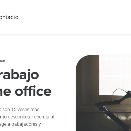
ontacto
ice
rabajo
e office
os son 15 veces más
omo desconectar energía al
ege a trabajadores y