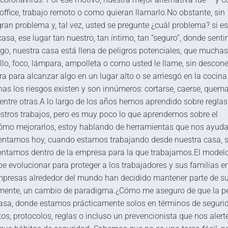
office, trabajo remoto o como quieran llamarlo.No obstante, sin
gran problema y, tal vez, usted se pregunte ¿cuál problema? si e
sa, ese lugar tan nuestro, tan íntimo, tan “seguro”, donde sent
go, nuestra casa está llena de peligros potenciales, que mucha
, foco, lámpara, ampolleta o como usted le llame, sin descone
ra para alcanzar algo en un lugar alto o se arriesgó en la cocina
nas los riesgos existen y son innúmeros: cortarse, caerse, quema
 entre otras.A lo largo de los años hemos aprendido sobre reglas
stros trabajos, pero es muy poco lo que aprendemos sobre el
ómo mejorarlos, estoy hablando de herramientas que nos ayuda
rentamos hoy, cuando estamos trabajando desde nuestra casa, s
contamos dentro de la empresa para la que trabajamos.El model
be evolucionar para proteger a los trabajadores y sus familias e
presas alrededor del mundo han decidido mantener parte de s
riamente, un cambio de paradigma.¿Cómo me aseguro de que la p
asa, donde estamos prácticamente solos en términos de segurid
 protocolos, reglas o incluso un prevencionista que nos alert