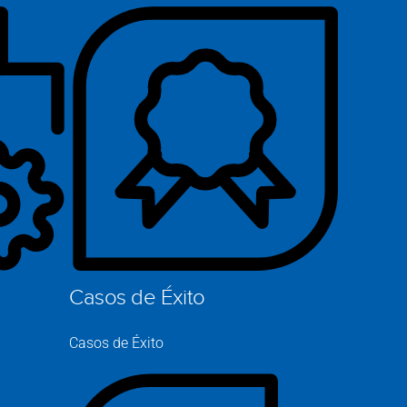
Webina
Cambio d
Larry Wils
SafeConne
Webinars
Evento
Casos de Éxito
Agenda
Casos de Éxito