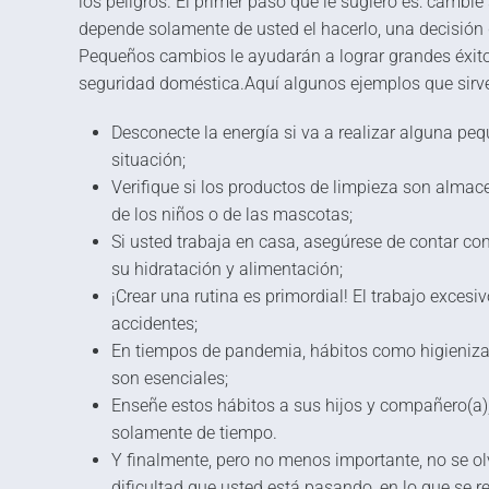
los peligros.“El primer paso que le sugiero es: cambi
depende solamente de usted el hacerlo, una decisión d
Pequeños cambios le ayudarán a lograr grandes éxit
seguridad doméstica.Aquí algunos ejemplos que sirve
Desconecte la energía si va a realizar alguna pe
situación;
Verifique si los productos de limpieza son almac
de los niños o de las mascotas;
Si usted trabaja en casa, asegúrese de contar c
su hidratación y alimentación;
¡Crear una rutina es primordial! El trabajo exces
accidentes;
En tiempos de pandemia, hábitos como higieniza
son esenciales;
Enseñe estos hábitos a sus hijos y compañero(a),
solamente de tiempo.
Y finalmente, pero no menos importante, no se o
dificultad que usted está pasando, en lo que se r