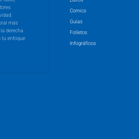
tores
Comics
vidad.
Guías
oral más
a la derecha
Folletos
 tu enfoque
Infográficos