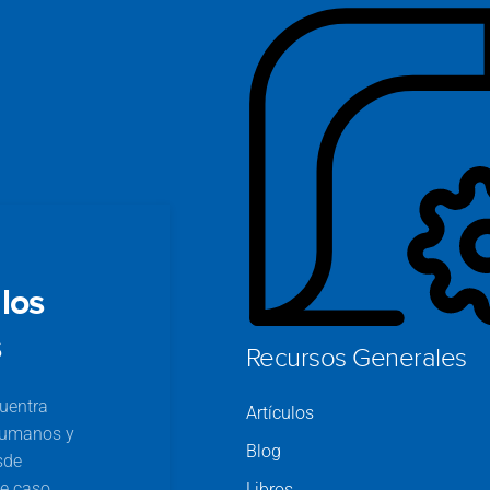
los
s
Recursos Generales
cuentra
Artículos
 humanos y
Blog
sde
de caso,
Libros