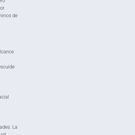
ero
or.
minos de
alcance
escuide
acial
ades. La
dad