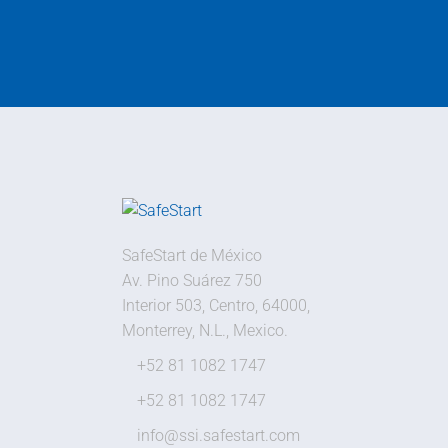
SafeStart de México
Av. Pino Suárez 750
Interior 503, Centro, 64000,
Monterrey, N.L., Mexico.
+52 81 1082 1747
+52 81 1082 1747
info@ssi.safestart.com