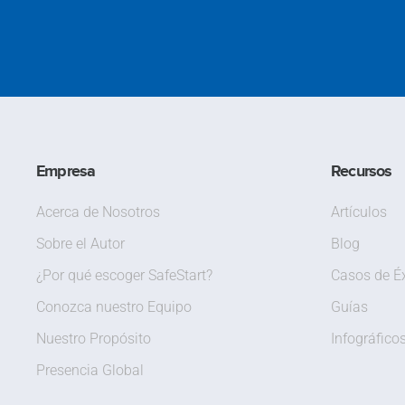
Empresa
Recursos
Acerca de Nosotros
Artículos
Sobre el Autor
Blog
¿Por qué escoger SafeStart?
Casos de Éx
Conozca nuestro Equipo
Guías
Nuestro Propósito
Infográfico
Presencia Global