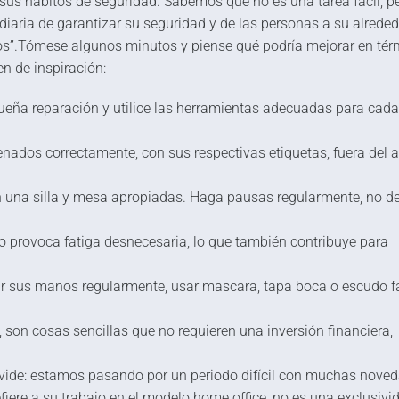
e sus hábitos de seguridad. Sabemos que no es una tarea fácil, p
iaria de garantizar su seguridad y de las personas a su alreded
os”.Tómese algunos minutos y piense qué podría mejorar en tér
n de inspiración:
queña reparación y utilice las herramientas adecuadas para cada
enados correctamente, con sus respectivas etiquetas, fuera del 
on una silla y mesa apropiadas. Haga pausas regularmente, no d
ivo provoca fatiga desnecesaria, lo que también contribuye para
r sus manos regularmente, usar mascara, tapa boca o escudo f
 son cosas sencillas que no requieren una inversión financiera,
lvide: estamos pasando por un periodo difícil con muchas noved
efiere a su trabajo en el modelo home office, no es una exclusivi