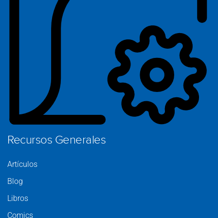
S
C
Pr
Recursos Generales
Artículos
Blog
Libros
Comics