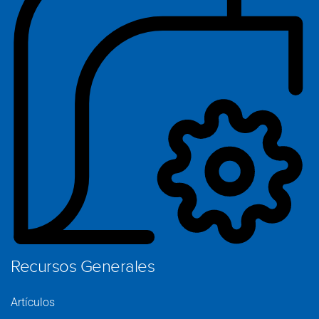
Ca
S
C
Pr
Recursos Generales
Artículos