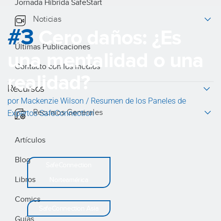
Jornada Híbrida SafeStart
Noticias
#3
Cero daños: ¿Es
Últimas Publicaciones
una mentalidad o una
Contacto con los medios
realidad?
Recursos
por Mackenzie Wilson / Resumen de los Paneles de
Recursos Generales
Expertos SafeConnection
Artículos
Blog
SafeConnection
Libros
Norteamérica
Comics
SafeConnection Asia
Guías