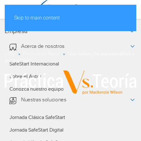
Skip to main content
Empresa
Acerca de nosotros
Inicio
Practica Vs. Teoria
Cero daños: ¿Es una mentalidad o
una realidad?
SafeStart Internacional
Sobre el Autor
Conozca nuestro equipo
Nuestras soluciones
Jornada Clásica SafeStart
Jornada SafeStart Digital