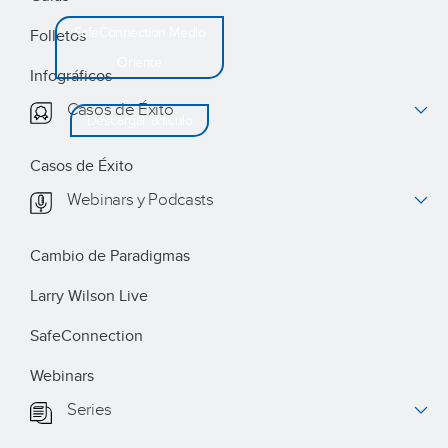
SafeConnection Medio
Folletos
Oriente
Descargar: #3
Infográficos
– Cero daños:
Casos de Éxito
Descargar artículo
¿Es una
mentalidad o
Casos de Éxito
una realidad?
Webinars y Podcasts
Cambio de Paradigmas
Larry Wilson Live
SafeConnection
Webinars
Series