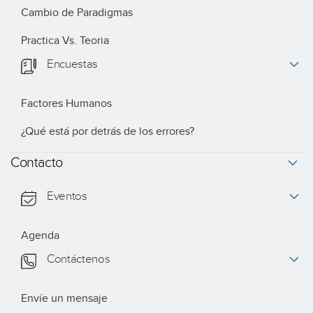
Cambio de Paradigmas
Practica Vs. Teoria
Enviando este
formulario está
Encuestas
dando su
consentimiento
Factores Humanos
para que
podamos tratar
¿Qué está por detrás de los errores?
sus datos
Contacto
personales
según
Eventos
nuestra
Política
de Privacidad
.
*
Quiero
Agenda
recibir
Contáctenos
información
sobre
Envíe un mensaje
programas,