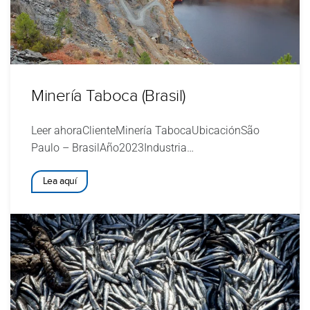
Minería Taboca (Brasil)
Leer ahoraClienteMinería TabocaUbicaciónSão
Paulo – BrasilAño2023Industria…
Lea aquí