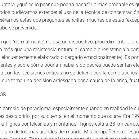
guntara: ¿qué es lo peor que podría pasar? Lo más probable es 
todos pudiéramos extender el uso de la técnica de concentración 
ciéramos estas dos preguntas sencillas, muchas de estas “exce
haberse prevenido.
ien que “normalmente” no usa un dispositivo, procedimiento o pro
a más que una resistencia natural al cambio o resistencia a cam
y elocuentemente elaborado o cargado emocionalmente). Es por 
dentes y sobre cómo podrían haber sido peores puede ser tan efe
a con las decisiones críticas no se detiene con la complacen
n que toma una decisión arriesgada por a causa de la prisa, frust
ROR
an cambio de paradigma: especialmente cuando en realidad le su
es descubrirlo, por su cuenta, en el momento que ocurre. Era 1
a a Tignes por telesillas y montañas. Tignes está a 23 km carret
o uno de los más grandes del mundo. Mis compañeros de esquí