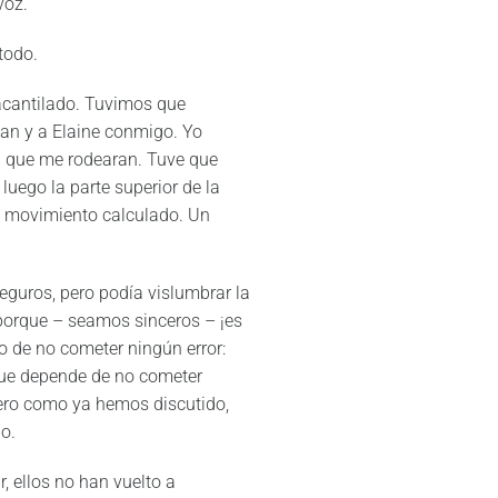
voz.
 todo.
acantilado. Tuvimos que
 Ian y a Elaine conmigo. Yo
 que me rodearan. Tuve que
luego la parte superior de la
a movimiento calculado. Un
guros, pero podía vislumbrar la
 porque – seamos sinceros – ¡es
o de no cometer ningún error:
 que depende de no cometer
Pero como ya hemos discutido,
o.
, ellos no han vuelto a