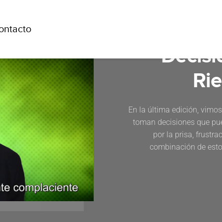
ontacto
Decisi
Rie
En la última edición, vimo
toman decisiones que pu
por la prisa, frust
combinación de esto