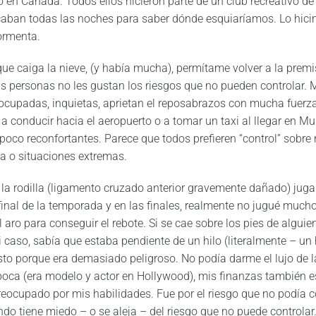
 en Canadá. Todos ellos hicieron parte de un club recreativo de
icaban todas las noches para saber dónde esquiaríamos. Lo hic
ormenta.
e caiga la nieve, (y había mucha), permítame volver a la premis
as personas no les gustan los riesgos que no pueden controlar
cupadas, inquietas, aprietan el reposabrazos con mucha fuerza (
 a conducir hacia el aeropuerto o a tomar un taxi al llegar en 
 poco reconfortantes. Parece que todos prefieren “control” sobre
da o situaciones extremas.
la rodilla (ligamento cruzado anterior gravemente dañado) juga
inal de la temporada y en las finales, realmente no jugué mucho
 aro para conseguir el rebote. Si se cae sobre los pies de alguien
mi caso, sabía que estaba pendiente de un hilo (literalmente – un 
sto porque era demasiado peligroso. No podía darme el lujo de 
época (era modelo y actor en Hollywood), mis finanzas también e
reocupado por mis habilidades. Fue por el riesgo que no podía 
do tiene miedo – o se aleja – del riesgo que no puede controlar