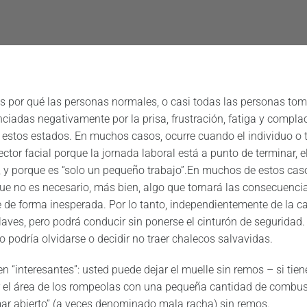
mos por qué las personas normales, o casi todas las personas t
ciadas negativamente por la prisa, frustración, fatiga y compl
estos estados. En muchos casos, ocurre cuando el individuo o 
ctor facial porque la jornada laboral está a punto de terminar, e
o, y porque es “solo un pequeño trabajo”.En muchos de estos caso
que no es necesario, más bien, algo que tornará las consecuenci
e de forma inesperada. Por lo tanto, independientemente de la c
llaves, pero podrá conducir sin ponerse el cinturón de seguridad
 podría olvidarse o decidir no traer chalecos salvavidas.
 “interesantes”: usted puede dejar el muelle sin remos – si tien
ar el área de los rompeolas con una pequeña cantidad de combus
mar abierto” (a veces denominado mala racha) sin remos.