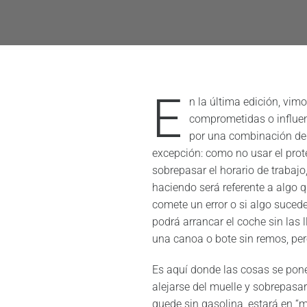
E
n la última edición, vi
comprometidas o influen
por una combinación de 
excepción: como no usar el prote
sobrepasar el horario de trabaj
haciendo será referente a algo 
comete un error o si algo suced
podrá arrancar el coche sin las 
una canoa o bote sin remos, pero
Es aquí donde las cosas se ponen
alejarse del muelle y sobrepas
quede sin gasolina, estará en “