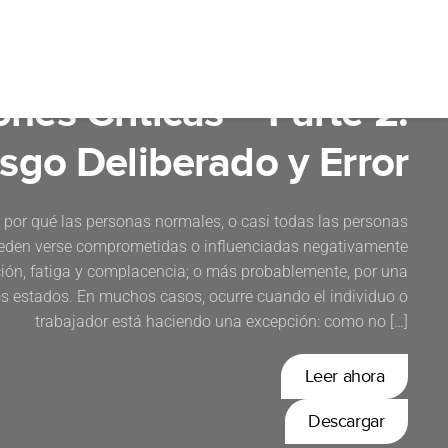
CAMBIO DE PARADIGMAS #10
ones Críticas – Parte 2:
sgo Deliberado y Error
s por qué las personas normales, o casi todas las personas
eden verse comprometidas o influenciadas negativamente
ración, fatiga y complacencia; o más probablemente, por una
s estados. En muchos casos, ocurre cuando el individuo o
trabajador está haciendo una excepción: como no […]
Leer ahora
Descargar