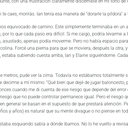
egunté, con una frustración claramente discernible en mi tono de 
i te caes, morirás. Ian tenía esa manera de “dorarle la píldora” a
mos equivocado de camino. Este simplemente terminaba en un 
 por lo que cada paso era difícil. Si me caigo, podría levarme a
, asustado, apenas podía moverme. Pero no había espacio para
colina. Forcé una pierna para que se moviera, después la otra, y 
 estaba subiendo cuesta arriba, Ian y Elaine siguiéndome. Cad
 metros, pude ver la cima. Todavía no estábamos totalmente se
e decirme a mí mismo: “Qué bien que dejé de jugar baloncesto,
onces cuando me di cuenta de ese riesgo que depende del error 
l riesgo que no puede controlar permanece igual. Pero el riesgo
 en general se basan en el supuesto de que prestará atención. 
años y años) es natural que su mente divague o no piense en tod
staba esquiando sabía a dónde íbamos. No lo he vuelto a revisar